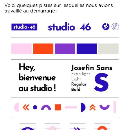
Voici quelques pistes sur lesquelles nous avions
travaillé au démarrage :
Acc
L’ag
Exper
Pro